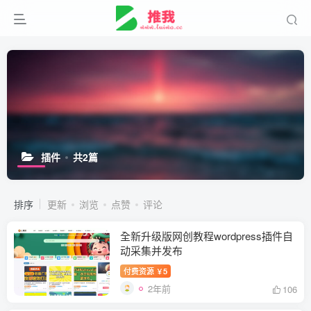
插件
共2篇
排序
更新
浏览
点赞
评论
全新升级版网创教程wordpress插件自
动采集并发布
付费资源
5
￥
2年前
106