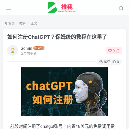
首页
教程
正文
如何注册ChatGPT？保姆级的教程在这里了
admin
关注
3年前更新
927
0
前段时间注册了chatgpt账号，内置18美元的免费调用费