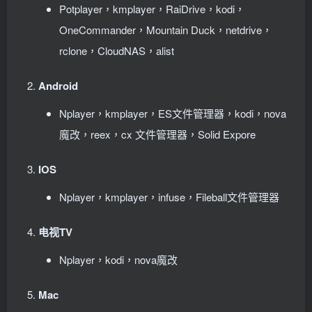
Potplayer，kmplayer，RaiDrive，kodi，
OneCommander，Mountain Duck，netdrive，
rclone，CloudNAS，alist
Android
Nplayer，kmplayer，ES文件管理器，kodi，nova
魔改，reex，cx 文件管理器，Solid Expore
IOS
Nplayer，kmplayer，infuse，Fileball文件管理器
电视TV
Nplayer，kodi，nova魔改
Mac