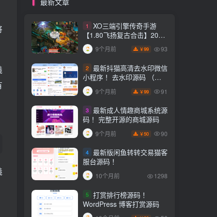
最新文章
XO三端引擎传奇手游
1
將
【1.80飞扬复古合击】2025
整理复古服务端+飞扬海岛
93
9个月前
99
￥
+飞扬悬岛+飞扬圣地【站长
亲测】
最新抖猫高清去水印微信
2
義
小程序！ 去水印源码 （含
有
流量主）
91
9个月前
99
￥
最新成人情趣商城系统源
3
码！ 完整开源的商城源码
90
9个月前
50
￥
最新版闲鱼转转交易猫客
4
服台源码！
義
10个月前
1298
打赏排行榜源码！
5
WordPress 博客打赏源码