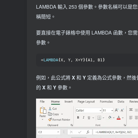
LAMBDA 輸入 253 個參數。參數名稱可
稱簡短。
要直接在電子錶格中使用 LAMBDA 函數，
參數。
=
LAMBDA
(
X, Y, X+Y
)(
A1, B1
)
例如，此公式將
X
和
Y
定義為公式參數，然後
的
X
和
Y
參數。