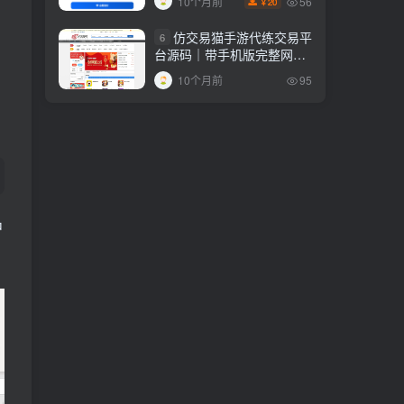
56
10个月前
20
￥
仿交易猫手游代练交易平
6
台源码｜带手机版完整网站
源码！
10个月前
95
中