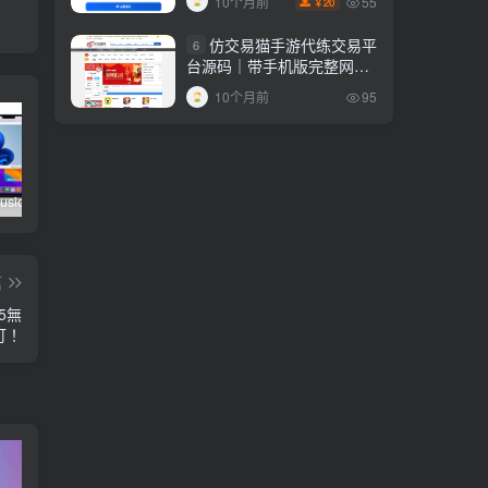
55
10个月前
20
￥
仿交易猫手游代练交易平
6
台源码｜带手机版完整网站
源码！
10个月前
95
VMware Fusion Pro 官方正版打包下载
HttpGuard 防御CC攻击的神器！完全免费开源
彩虹易支付最新版源码（修复BUG+新增加订单投诉功能）含安装教程！
篇
5無
訂！