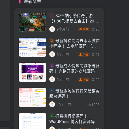
最新文章
XO三端引擎传奇手游
1
【1.80飞扬复古合击】2025
整理复古服务端+飞扬海岛
93
9个月前
99
￥
+飞扬悬岛+飞扬圣地【站长
亲测】
最新抖猫高清去水印微信
2
小程序！ 去水印源码 （含
流量主）
91
9个月前
99
￥
最新成人情趣商城系统源
3
码！ 完整开源的商城源码
90
9个月前
50
￥
最新版闲鱼转转交易猫客
4
服台源码！
10个月前
1298
打赏排行榜源码！
5
WordPress 博客打赏源码