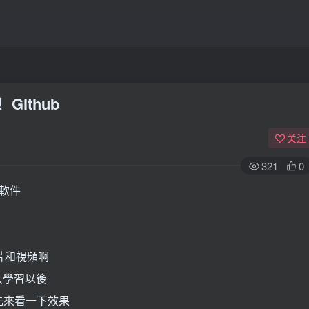
ithub
关注
321
0
軟件
照片和視頻啊
入學習以後
先來看一下效果