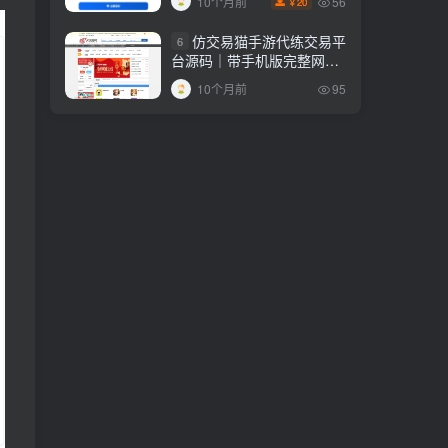
56
10个月前
20
￥
仿交易猫手游代练交易平
6
台源码｜带手机版完整网站
源码！
10个月前
95