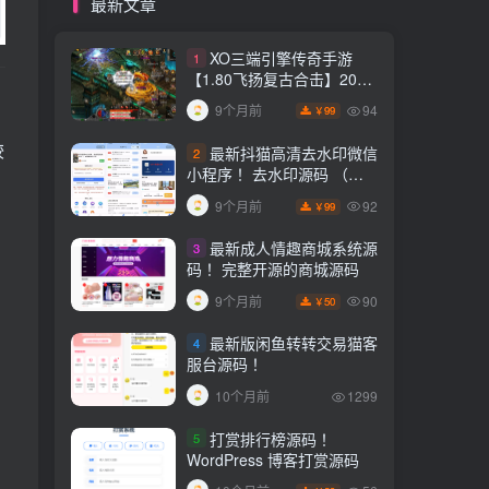
最新文章
XO三端引擎传奇手游
1
【1.80飞扬复古合击】2025
整理复古服务端+飞扬海岛
94
9个月前
99
￥
+飞扬悬岛+飞扬圣地【站长
亲测】
较
最新抖猫高清去水印微信
2
小程序！ 去水印源码 （含
流量主）
92
9个月前
99
￥
最新成人情趣商城系统源
3
码！ 完整开源的商城源码
90
9个月前
50
￥
最新版闲鱼转转交易猫客
4
服台源码！
10个月前
1299
打赏排行榜源码！
5
WordPress 博客打赏源码