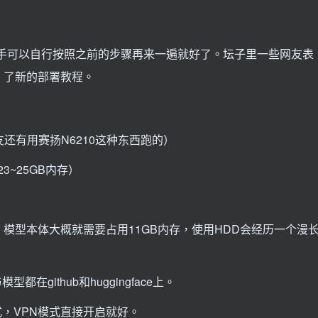
大，熟手可以自行按照之前的步骤再来一遍就好了。坛子里一些网友表
）了新的部署教程。
还有用赛扬N6210这种东西跑的）
3~25GB内存）
模型本体大概就需要占用11GB内存，使用HDD会经历一个漫
github和huggingface上。
式，VPN模式直接开启就好。