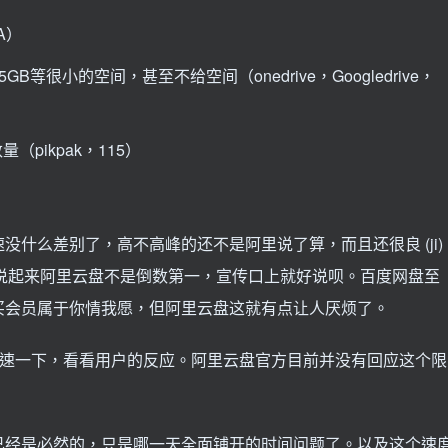
A）
等很小的空间，甚至不给空间（onedrive，Googledrive，
pikpak，115）
什么差别了，高不高峰的还不是阿里说了算，而且还很良 (ji)
，只要说起来阿里云盘不是倒数第一，宣传口上就好说呗。百度网盘至
买会员属于你情我愿，但阿里云盘这就有点让人厌烦了。
限速一下，看看用户的反应。阿里云盘官方目前并没有回应这个限
已经是必然的，只是哪一天全面铺开的时间问题了。以及这个速