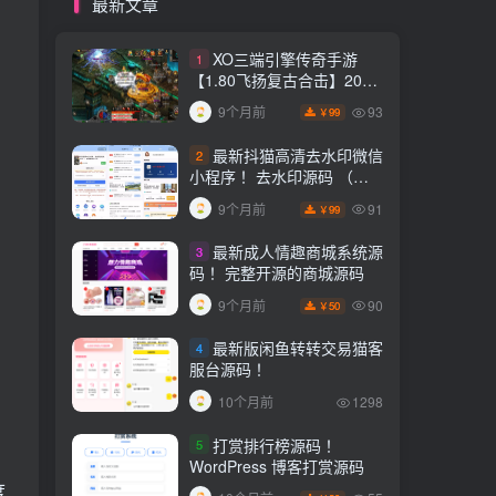
最新文章
XO三端引擎传奇手游
1
【1.80飞扬复古合击】2025
整理复古服务端+飞扬海岛
93
9个月前
99
￥
+飞扬悬岛+飞扬圣地【站长
亲测】
最新抖猫高清去水印微信
2
小程序！ 去水印源码 （含
流量主）
91
9个月前
99
￥
最新成人情趣商城系统源
3
码！ 完整开源的商城源码
90
9个月前
50
￥
最新版闲鱼转转交易猫客
4
服台源码！
10个月前
1298
打赏排行榜源码！
5
WordPress 博客打赏源码
度