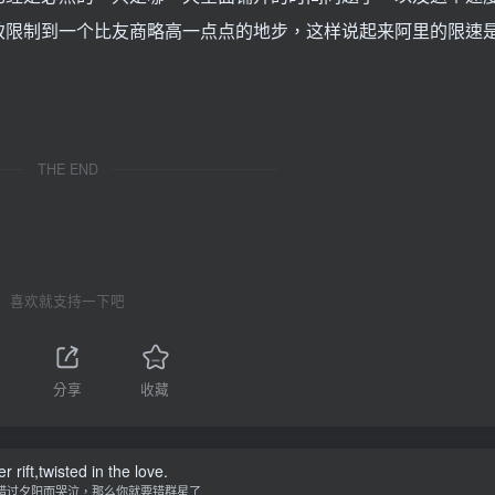
致限制到一个比友商略高一点点的地步，这样说起来阿里的限速
THE END
喜欢就支持一下吧
分享
收藏
r rift,twisted in the love.
错过夕阳而哭泣，那么你就要错群星了