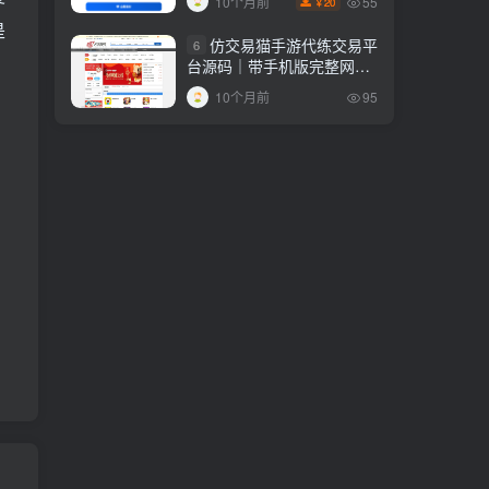
55
10个月前
20
￥
是
仿交易猫手游代练交易平
6
台源码｜带手机版完整网站
源码！
10个月前
95