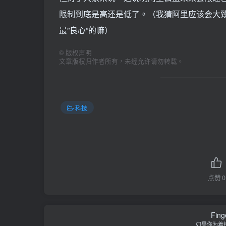
限制到底是高还是低了。（我猜阿里应该会大
最”良心”的嘛）
©
版权声明
文章版权归作者所有，未经允许请勿转载。
科技
点赞
0
Finge
如果你为着